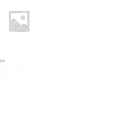
let
a Striped Dress |
aked in Luxury – XL –