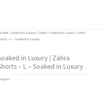
Søg
Blog
Shop
Når naturen taler...
orside
/
Soaked in Luxury
/
Outlet
/ Soaked in Luxury | Zahra
horts – L – Soaked in Luxury
utlet
Soaked in Luxury | Zahra
Shorts – L – Soaked in Luxury
ategori:
Outlet