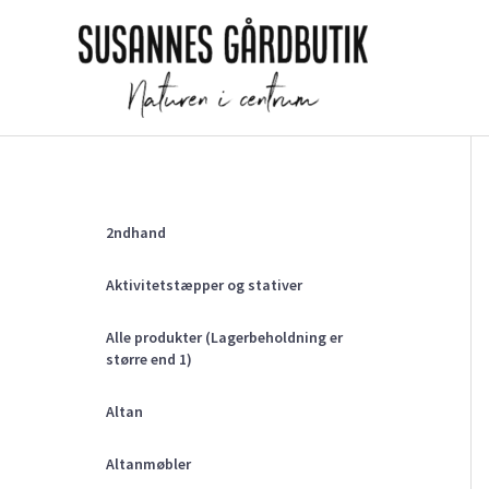
Gå
til
indholdet
2ndhand
Aktivitetstæpper og stativer
Alle produkter (Lagerbeholdning er
større end 1)
Altan
Altanmøbler