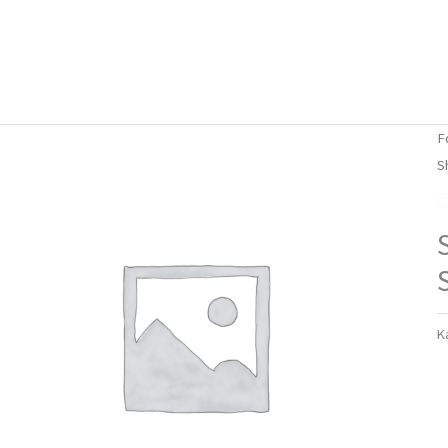
Forside
Om mig
Vlog
F
S
O
K