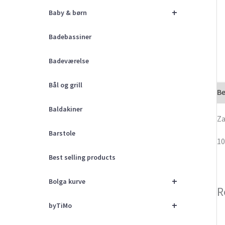
+
Baby & børn
Badebassiner
Badeværelse
Bål og grill
Be
Baldakiner
Za
Barstole
10
Best selling products
+
Bolga kurve
R
+
byTiMo