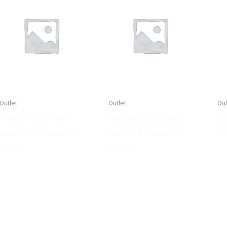
Outlet
Outlet
Out
Pixie Skirt | Soaked in
Noda Pants | Soaked in
Ull
Luxury – XS – Soaked in
Luxury – S – Soaked in
So
luxury
luxury