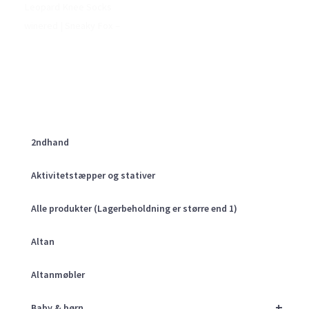
Leopard Knee Socks
winered | Sneaky Fox –
2ndhand
Aktivitetstæpper og stativer
Alle produkter (Lagerbeholdning er større end 1)
Altan
Altanmøbler
+
Baby & børn