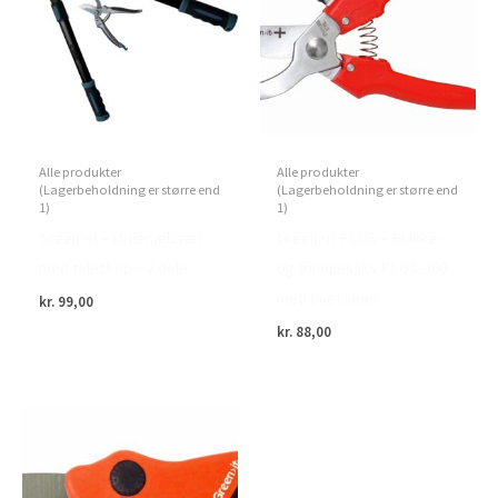
Alle produkter
Alle produkter
(Lagerbeholdning er større end
(Lagerbeholdning er større end
1)
1)
Green>it – Ørnenæbsæt
Green>it PLUS – Plukke-
med teleskop – 2 dele
og trimmesaks PLUS-300
med buet skær
kr.
99,00
kr.
88,00