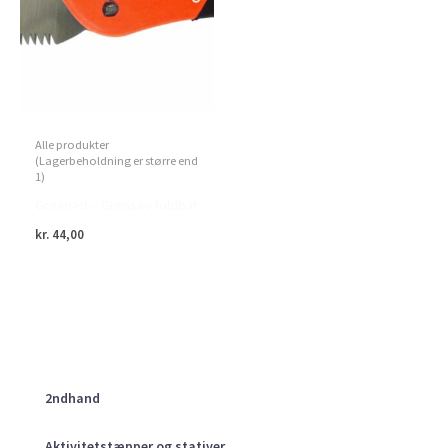
Alle produkter
(Lagerbeholdning er større end
1)
Green>it – Grensav foldbar
kr.
44,00
2ndhand
Aktivitetstæpper og stativer