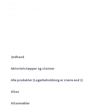
Selected | V-neck Tee
Rose – XL – Selected
Femme
2ndhand
Aktivitetstæpper og stativer
Alle produkter (Lagerbeholdning er større end 1)
Altan
Altanmøbler