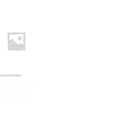
lected Homme
lected Homme | Slim
gan trousers blue –
 – Selected Homme