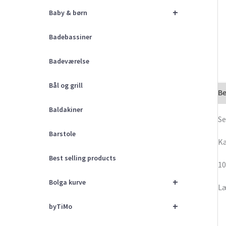
+
Baby & børn
Badebassiner
Badeværelse
Bål og grill
Be
Baldakiner
Se
Barstole
Ka
Best selling products
1
+
Bolga kurve
Læ
+
byTiMo