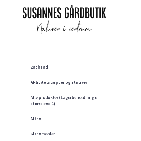
Gå
til
indholdet
2ndhand
Aktivitetstæpper og stativer
Alle produkter (Lagerbeholdning er
større end 1)
Altan
Altanmøbler