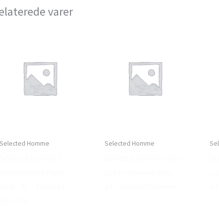
elaterede varer
Selected Homme
Selected Homme
Se
Selected Homme |
Selected Homme | Slim
Se
Skinny Jersey Pants
Logan trousers grey –
Lo
blue – XL – Selected
54 – Selected Homme
54
Homme