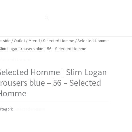
Søg
Blog
Shop
Når naturen taler...
orside
/
Outlet
/
Mænd
/
Selected Homme
/ Selected Homme
 Slim Logan trousers blue – 56 – Selected Homme
elected Homme
Selected Homme | Slim Logan
trousers blue – 56 – Selected
Homme
ategori:
Selected Homme