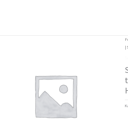
Forside
Om mig
Vlog
F
|
S
K