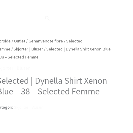
Søg
Blog
Shop
Når naturen taler...
orside
/
Outlet
/
Genanvendte fibre
/
Selected
emme
/
Skjorter | Bluser
/ Selected | Dynella Shirt Xenon Blue
 38 – Selected Femme
kjorter | Bluser
Selected | Dynella Shirt Xenon
Blue – 38 – Selected Femme
ategori:
Skjorter | Bluser