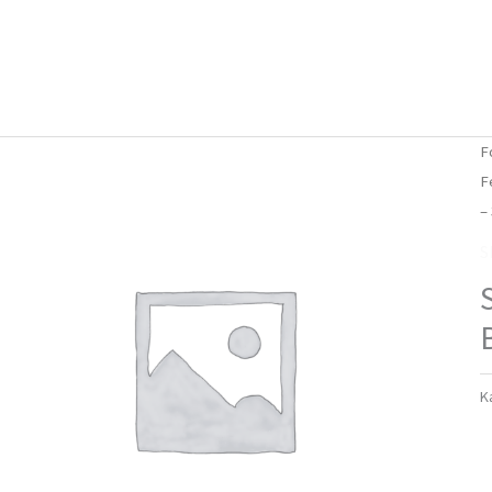
Forside
Om mig
Vlog
F
F
–
S
K