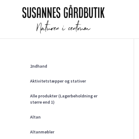
Gå
til
indholdet
2ndhand
Aktivitetstæpper og stativer
Alle produkter (Lagerbeholdning er
større end 1)
Altan
Altanmøbler