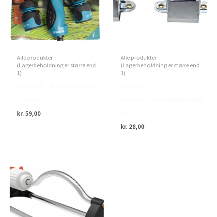
Alle produkter
Alle produkter
(Lagerbeholdning er større end
(Lagerbeholdning er større end
1)
1)
Green>it – Brusepistolsæt
Green>it –
– 4 dele
Redskab-/værktøjsophæng
3 stk.
kr.
59,00
kr.
28,00