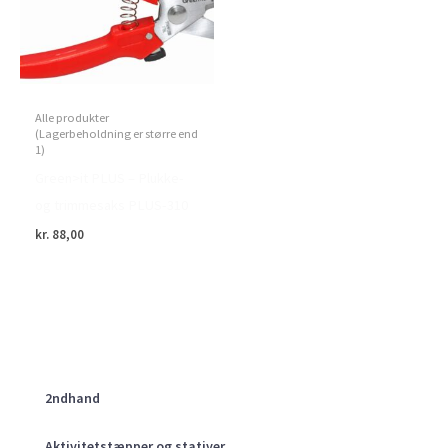
Alle produkter
(Lagerbeholdning er større end
1)
Green>it PLUS – Plukke-
og trimmesaks PLUS-310
kr.
88,00
2ndhand
Aktivitetstæpper og stativer