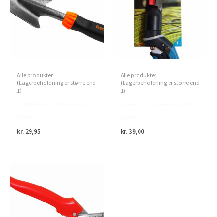
Alle produkter
Alle produkter
(Lagerbeholdning er større end
(Lagerbeholdning er større end
1)
1)
Home>it – Planteskovl,
Green>it – Græssaks 180
bred
grader
kr.
29,95
kr.
39,00