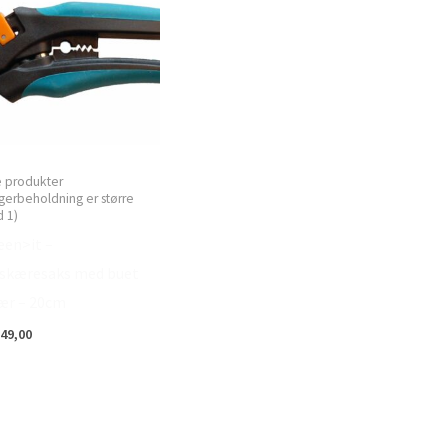
e produkter
gerbeholdning er større
 1)
een>it –
skæresaks med buet
ær – 20cm
49,00