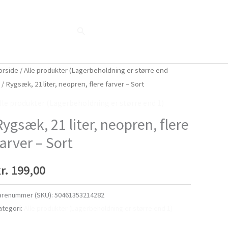
Søg
Blog
Shop
Når naturen taler...
orside
/
Alle produkter (Lagerbeholdning er større end
)
/ Rygsæk, 21 liter, neopren, flere farver – Sort
lle produkter (Lagerbeholdning er større end 1)
Rygsæk, 21 liter, neopren, flere
farver – Sort
r.
199,00
arenummer (SKU):
50461353214282
ategori:
Alle produkter (Lagerbeholdning er større end 1)