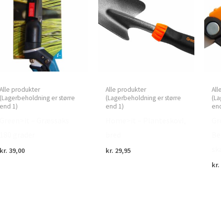
Alle produkter
Alle produkter
All
(Lagerbeholdning er større
(Lagerbeholdning er større
(La
end 1)
end 1)
end
Green>it – Græssaks
Home>it – Planteskovl,
Gr
180 grader
bred
Be
sk
kr.
39,00
kr.
29,95
kr.