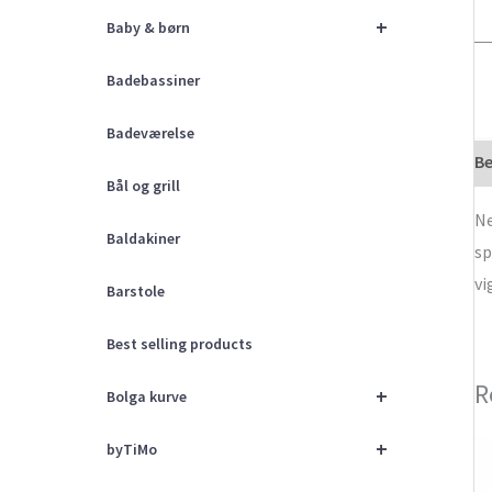
+
Baby & børn
Badebassiner
Badeværelse
Be
Bål og grill
Ne
Baldakiner
sp
vi
Barstole
Best selling products
R
+
Bolga kurve
+
byTiMo