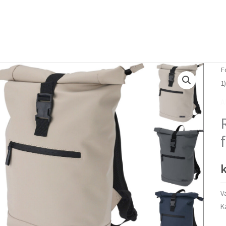
Forside
Om mig
Vlog
F
1
A
k
V
K