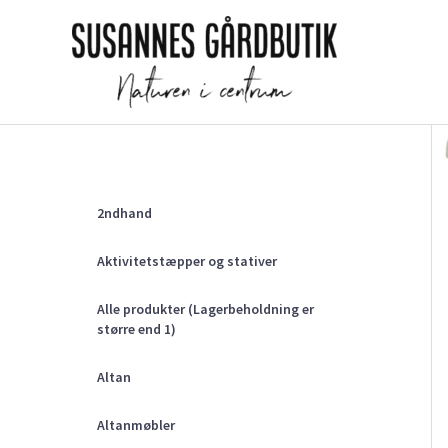
Gå
til
indholdet
2ndhand
Aktivitetstæpper og stativer
Alle produkter (Lagerbeholdning er
større end 1)
Altan
Altanmøbler