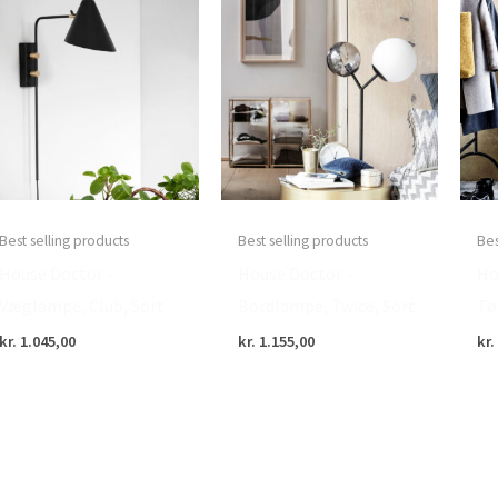
Best selling products
Best selling products
Bes
House Doctor –
House Doctor –
Ho
Væglampe, Club, Sort
Bordlampe, Twice, Sort
Tø
kr.
1.045,00
kr.
1.155,00
kr.