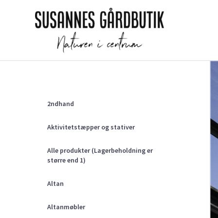
Gå
til
indholdet
2ndhand
Aktivitetstæpper og stativer
Alle produkter (Lagerbeholdning er
større end 1)
Altan
Altanmøbler