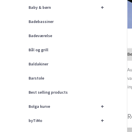
+
Baby & børn
Badebassiner
Badeværelse
Bål og grill
Be
Baldakiner
Au
va
Barstole
in
Best selling products
+
Bolga kurve
R
+
byTiMo