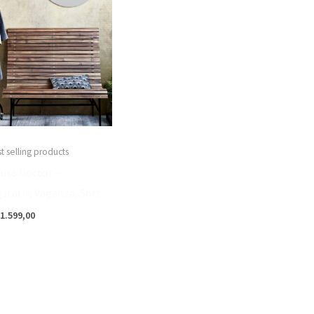
t selling products
use Doctor –
jstativ, Vaganza, Sort
1.599,00