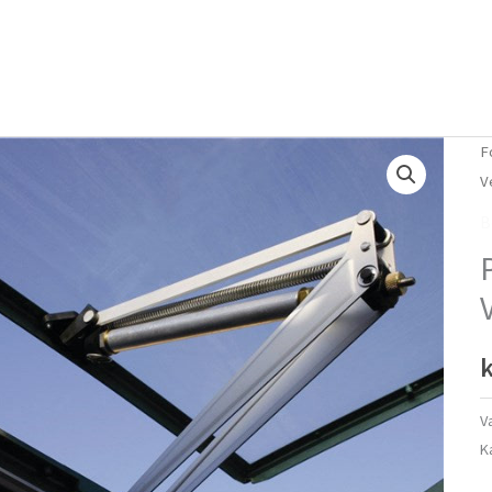
Forside
Om mig
Vlog
F
V
B
k
V
K