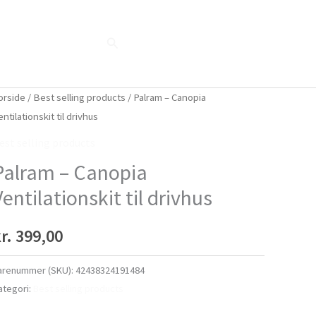
Søg
Blog
Shop
Når naturen taler...
orside
/
Best selling products
/ Palram – Canopia
entilationskit til drivhus
est selling products
Palram – Canopia
Ventilationskit til drivhus
r.
399,00
arenummer (SKU):
42438324191484
ategori:
Best selling products