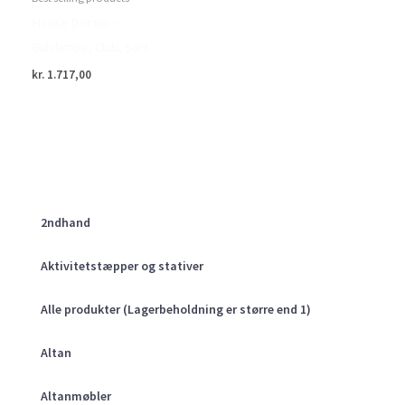
House Doctor –
Gulvlampe, Club, Sort
kr.
1.717,00
2ndhand
Aktivitetstæpper og stativer
Alle produkter (Lagerbeholdning er større end 1)
Altan
Altanmøbler