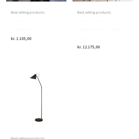
Best selling products
Best selling products
House Doctor –
House Doctor –
Væglampe, Twice, Sort
Spisebord, Kant L240 x
H74 cm
kr.
1.105,00
kr.
12.175,00
Best selling products