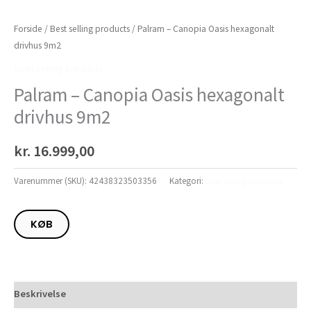
Forside
/
Best selling products
/ Palram – Canopia Oasis hexagonalt
drivhus 9m2
Best selling products
Palram – Canopia Oasis hexagonalt
drivhus 9m2
kr.
16.999,00
Varenummer (SKU):
42438323503356
Kategori:
Best selling products
KØB
Beskrivelse