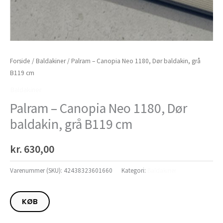
Forside
/
Baldakiner
/ Palram – Canopia Neo 1180, Dør baldakin, grå
B119 cm
Baldakiner
Palram – Canopia Neo 1180, Dør
baldakin, grå B119 cm
kr.
630,00
Varenummer (SKU):
42438323601660
Kategori:
Baldakiner
KØB