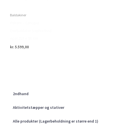
Baldakiner
Palram – Canopia
Dørbaldakin Sophia hvid
opal 215 x 95 cm
kr.
5.599,00
2ndhand
Aktivitetstæpper og stativer
Alle produkter (Lagerbeholdning er større end 1)