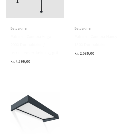
Baldakiner
Baldakiner
Palram – Canopia Vega
Palram – Canopia Nancy
2000 Dør baldakin /
1500 Dør baldakin
terrasseoverdækning, grå
kr.
2.039,00
kr.
4.599,00