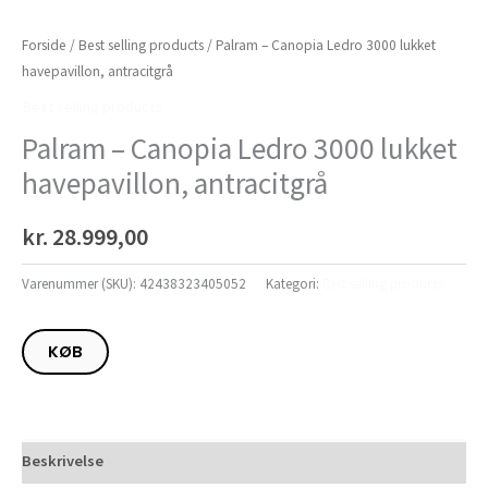
Forside
/
Best selling products
/ Palram – Canopia Ledro 3000 lukket
havepavillon, antracitgrå
Best selling products
Palram – Canopia Ledro 3000 lukket
havepavillon, antracitgrå
kr.
28.999,00
Varenummer (SKU):
42438323405052
Kategori:
Best selling products
KØB
Beskrivelse