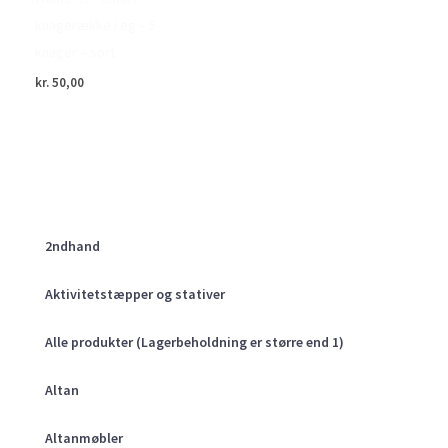
knagerække i eg – 5
knager – sort
kr.
50,00
2ndhand
Aktivitetstæpper og stativer
Alle produkter (Lagerbeholdning er større end 1)
Altan
Altanmøbler