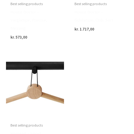
Best selling products
Best selling products
House Doctor –
House Doctor –
Væglampe, Precise,
Gulvlampe, Club, Sort
Messing
kr.
1.717,00
kr.
573,00
Best selling products
Home>it – Smart