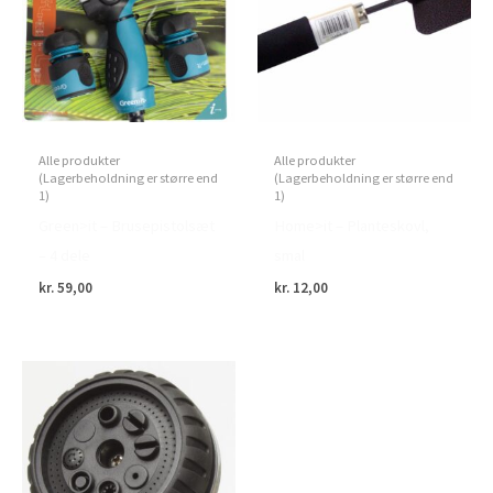
Alle produkter
Alle produkter
(Lagerbeholdning er større end
(Lagerbeholdning er større end
1)
1)
Green>it – Brusepistolsæt
Home>it – Planteskovl,
– 4 dele
smal
kr.
59,00
kr.
12,00