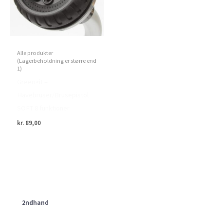
Alle produkter
(Lagerbeholdning er større end
1)
Green>it –
Havebruser/Brusepistol
SOFT 8 funktioner
kr.
89,00
2ndhand