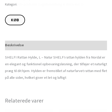
Kategori:
Alle produkter (Lagerbeholdning er større end 1)
KØB
Beskrivelse
SHELFI Rattan Hylde, L – Natur SHELFI rattan hylden fra Nordal er
en elegant og funktionel opbevaringsløsning, der tilføjer et naturligt
præg til dit hjem. Hylden er fremstillet af naturfarvet rattan med flet
på alle sider, hvilket giver et let og luftigt
Relaterede varer