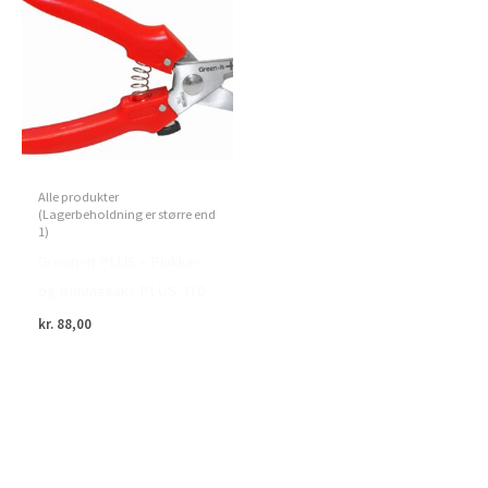
Alle produkter
(Lagerbeholdning er større end
1)
Green>it PLUS – Plukke-
og trimmesaks PLUS-310
kr.
88,00