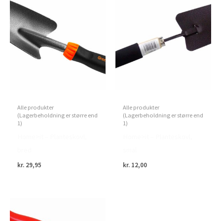
Alle produkter
Alle produkter
(Lagerbeholdning er større end
(Lagerbeholdning er større end
1)
1)
Home>it – Planteskovl,
Home>it – Planteskovl,
bred
smal
kr.
29,95
kr.
12,00