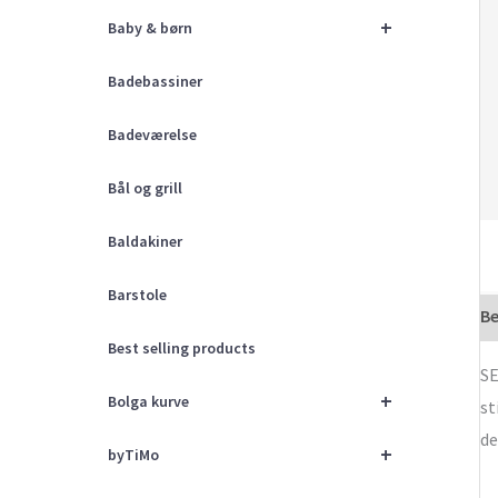
+
Baby & børn
Badebassiner
Badeværelse
Bål og grill
Baldakiner
Barstole
Be
Best selling products
SE
+
Bolga kurve
st
de
+
byTiMo