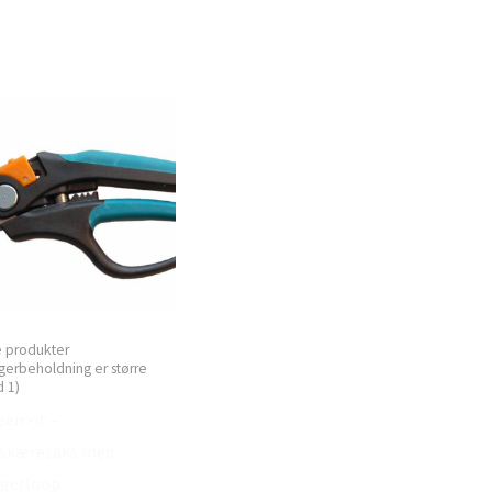
e produkter
gerbeholdning er større
 1)
een>it –
skæresaks med
ngerloop