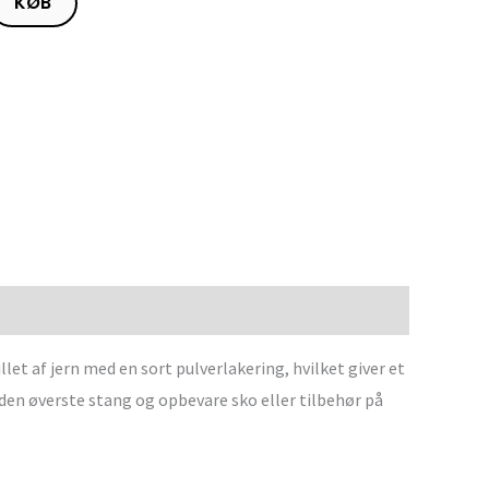
KØB
let af jern med en sort pulverlakering, hvilket giver et
 den øverste stang og opbevare sko eller tilbehør på