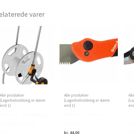
elaterede varer
Alle produkter
Alle produkter
All
(Lagerbeholdning er større
(Lagerbeholdning er større
(La
end 1)
end 1)
end
Green>it – Slangevogn,
Green>it – Grensav
Gr
transportabel, 45
foldbar
Be
meter
fi
kr.
44,00