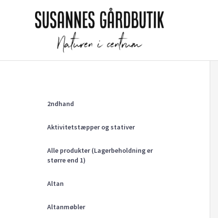
Gå
til
indholdet
2ndhand
Aktivitetstæpper og stativer
Alle produkter (Lagerbeholdning er
større end 1)
Altan
Altanmøbler