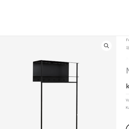
Forside
Om mig
Vlog
F
1
A
k
V
K