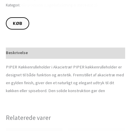
Kategori:
Alle produkter (Lagerbeholdning er større end 1)
KØB
Beskrivelse
PIPER Køkkenrulleholder i Akacietræ! PIPER køkkenrulleholder er
designet til både funktion og æstetik. Fremstillet af akacietræ med
en gylden finish, giver den et naturligt og elegant udtryk til dit
køkken eller spisebord. Den solide konstruktion gør den
Relaterede varer