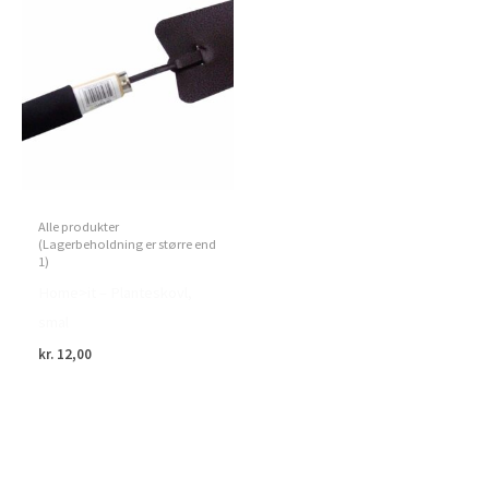
Alle produkter
(Lagerbeholdning er større end
1)
Home>it – Planteskovl,
smal
kr.
12,00