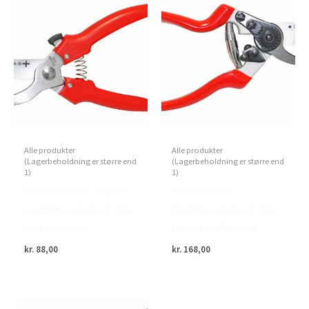
Alle produkter
Alle produkter
(Lagerbeholdning er større end
(Lagerbeholdning er større end
1)
1)
Green>it PLUS – Plukke-
Green>it PLUS –
og trimmesaks PLUS-300
Beskæresaks PLUS-190
med buet skær
(til venstrehåndede)
kr.
88,00
kr.
168,00