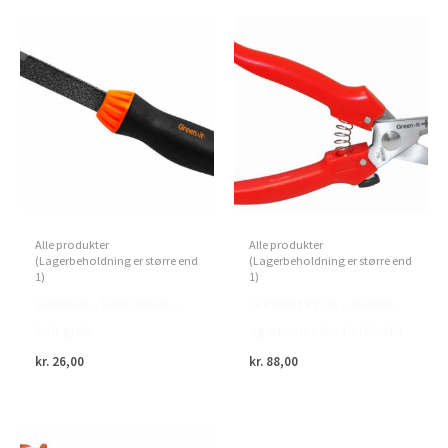
Alle produkter
Alle produkter
(Lagerbeholdning er større end
(Lagerbeholdning er større end
1)
1)
Home>it – Fliserenser –
Green>it PLUS – Plukke-
Soft greb
og trimmesaks PLUS-310
kr.
26,00
kr.
88,00