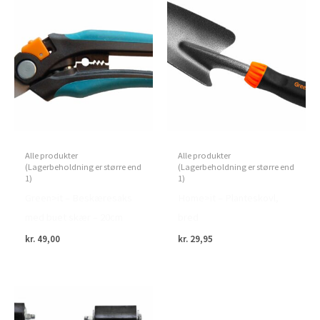
Alle produkter
Alle produkter
(Lagerbeholdning er større end
(Lagerbeholdning er større end
1)
1)
Green>it – Beskæresaks
Home>it – Planteskovl,
med buet skær – 20cm
bred
kr.
49,00
kr.
29,95