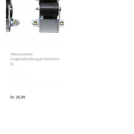
Alle produkter
(Lagerbeholdning er større end
1)
Green>it –
Redskab-/værktøjsophæng
3 stk.
kr.
28,00