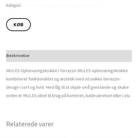
Kategori:
Alle produkter (Lagerbeholdning er større end 1)
KØB
Beskrivelse
MULES Opbevaringskrukke i Terrazzo MULES opbevaringskrukke
kombinerer funktionalitet og æstetik med sit unikke terrazzo-
design i sort og hvid. Med låg til at skjule små genstande og skabe
orden er MULES ideel til brug på kontoret, badeværelset eller i stu
Relaterede varer