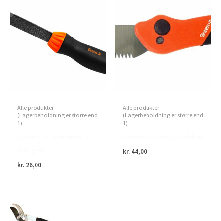
Alle produkter
Alle produkter
(Lagerbeholdning er større end
(Lagerbeholdning er større end
1)
1)
Home>it – Fliserenser –
Green>it – Grensav foldbar
Soft greb
kr.
44,00
kr.
26,00