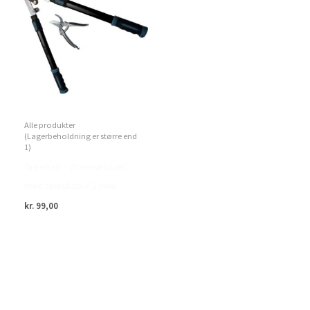
Alle produkter
(Lagerbeholdning er større end
1)
Green>it – Ørnenæbsæt
med teleskop – 2 dele
kr.
99,00