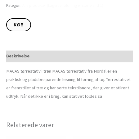
Kategori:
Alle produkter (Lagerbeholdning er større end 1)
KØB
Beskrivelse
MACAS tørrestativ i træ! MACAS tørrestativ fra Nordal er en
praktisk og pladsbesparende løsning til tørring af tøj. Tørrestativet
er fremstillet af træ og har sorte tekstilsnore, der giver et stilrent
udtryk. Når det ikke er i brug, kan stativet foldes sa
Relaterede varer