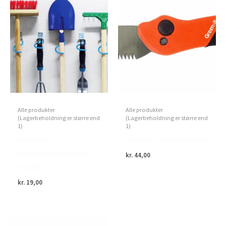
Alle produkter
Alle produkter
(Lagerbeholdning er større end
(Lagerbeholdning er større end
1)
1)
Home>it –
Green>it – Grensav foldbar
Redskabsophæng 5 stk.
kr.
44,00
orange
kr.
19,00