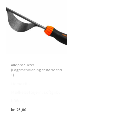
Alle produkter
(Lagerbeholdning er større end
1)
Home>it –
Mælkebøttejern, softgrib,
l: 36cm,
kr.
25,00