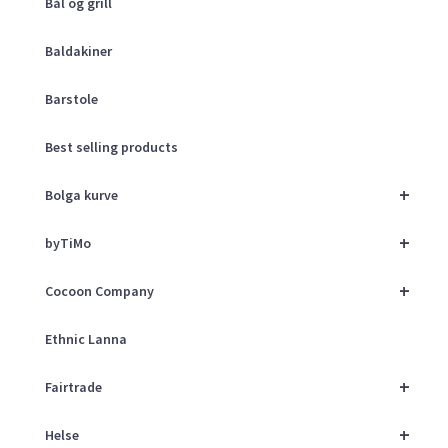
Bål og grill
Baldakiner
Barstole
Best selling products
+
Bolga kurve
+
byTiMo
+
Cocoon Company
Ethnic Lanna
+
Fairtrade
+
Helse