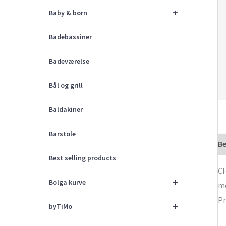
+
Baby & børn
Badebassiner
Badeværelse
Bål og grill
Baldakiner
Barstole
Be
Best selling products
CH
+
Bolga kurve
me
Pr
+
byTiMo