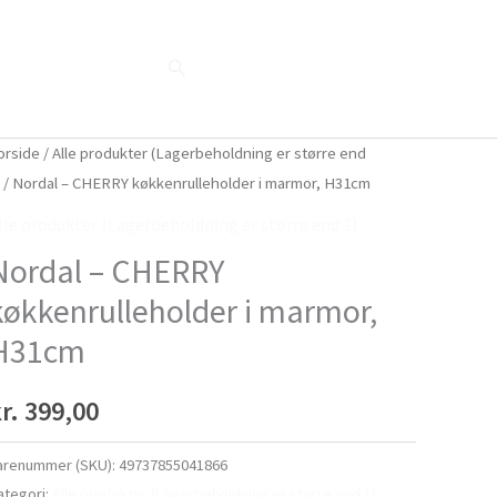
Søg
Blog
Shop
Når naturen taler...
orside
/
Alle produkter (Lagerbeholdning er større end
)
/ Nordal – CHERRY køkkenrulleholder i marmor, H31cm
lle produkter (Lagerbeholdning er større end 1)
Nordal – CHERRY
køkkenrulleholder i marmor,
H31cm
r.
399,00
arenummer (SKU):
49737855041866
ategori:
Alle produkter (Lagerbeholdning er større end 1)