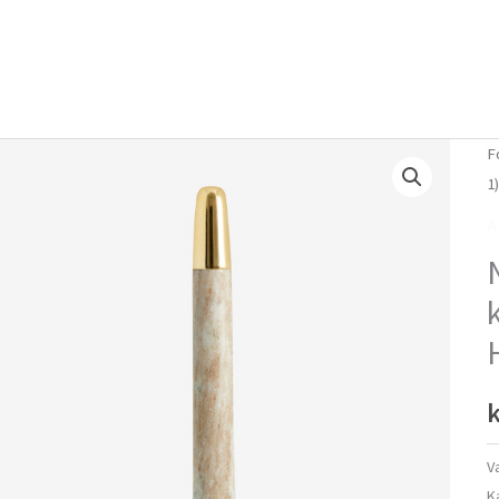
Forside
Om mig
Vlog
F
1
A
k
V
K