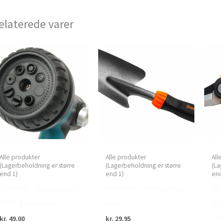
elaterede varer
Alle produkter
Alle produkter
All
(Lagerbeholdning er større
(Lagerbeholdning er større
(La
end 1)
end 1)
end
Green>it – Brusepistol
Home>it – Planteskovl,
Gr
SOFT 8 funktioner
bred
Be
fi
kr.
49,00
kr.
29,95