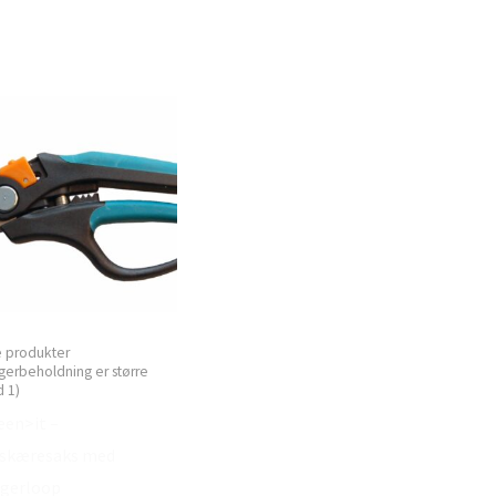
e produkter
gerbeholdning er større
 1)
een>it –
skæresaks med
ngerloop