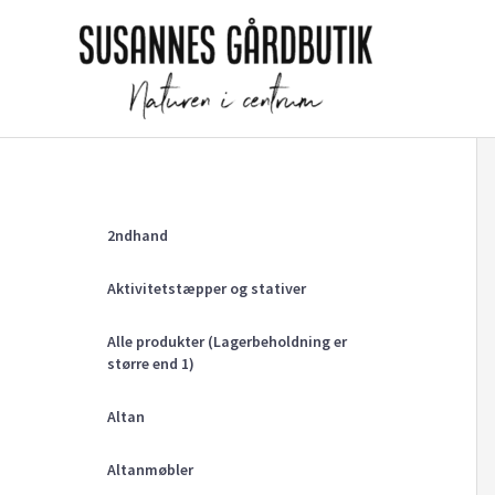
Gå
til
indholdet
2ndhand
Aktivitetstæpper og stativer
Alle produkter (Lagerbeholdning er
større end 1)
Altan
Altanmøbler