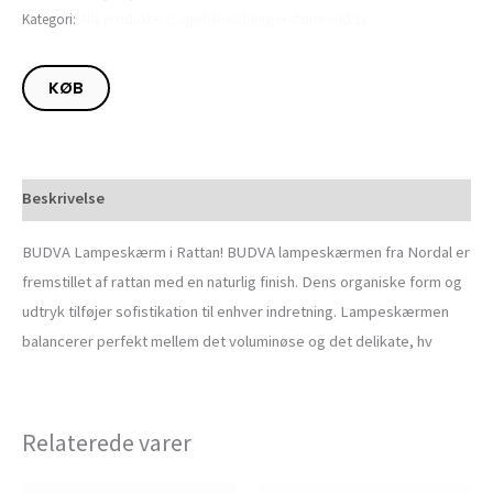
Kategori:
Alle produkter (Lagerbeholdning er større end 1)
KØB
Beskrivelse
BUDVA Lampeskærm i Rattan! BUDVA lampeskærmen fra Nordal er
fremstillet af rattan med en naturlig finish. Dens organiske form og
udtryk tilføjer sofistikation til enhver indretning. Lampeskærmen
balancerer perfekt mellem det voluminøse og det delikate, hv
Relaterede varer