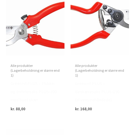
Alle produkter
Alle produkter
(Lagerbeholdning er større end
(Lagerbeholdning er større end
1)
1)
Green>it PLUS – Plukke-
Green>it PLUS –
og trimmesaks PLUS-300
Beskæresaks PLUS-190
med buet skær
(til venstrehåndede)
kr.
88,00
kr.
168,00