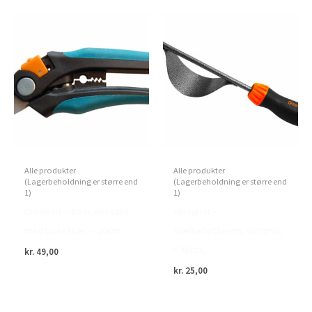
Alle produkter
Alle produkter
(Lagerbeholdning er større end
(Lagerbeholdning er større end
1)
1)
Green>it – Beskæresaks
Home>it –
med buet skær – 20cm
Mælkebøttejern, softgrib,
l: 36cm,
kr.
49,00
kr.
25,00