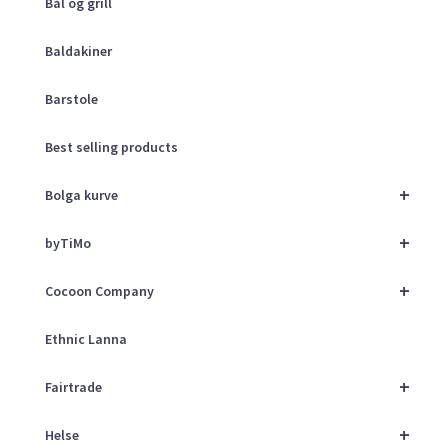
Bål og grill
Baldakiner
Barstole
Best selling products
+
Bolga kurve
+
byTiMo
+
Cocoon Company
Ethnic Lanna
+
Fairtrade
+
Helse