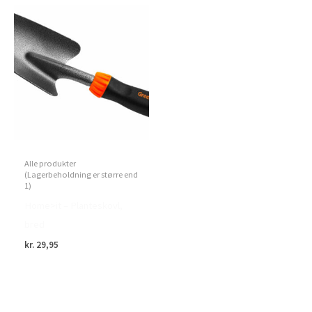
Alle produkter
(Lagerbeholdning er større end
1)
Home>it – Planteskovl,
bred
kr.
29,95