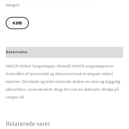
Kategori:
Alle produkter (Lagerbeholdning er større end 1)
KØB
Beskrivelse
ANSER Stribet Sengetæppe i Bomuld ANSER sengetæppet er
fremstillet af ren bomuld og dekoreret med et elegant stribet
mønster. Det bløde og lette materiale skaber en varm og hyggelig
atmosfære i soveværelset. Brug det som en dekorativ detalje på
sengen ell
Relaterede varer