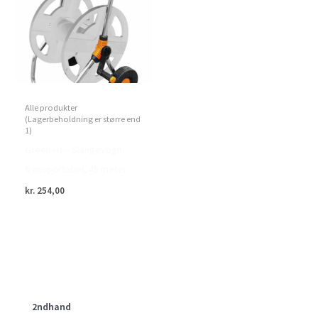
Alle produkter
(Lagerbeholdning er større end
1)
Green>it – Slangevogn,
transportabel, 45 meter
kr.
254,00
2ndhand