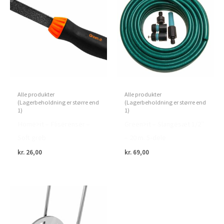
Alle produkter
Alle produkter
(Lagerbeholdning er større end
(Lagerbeholdning er større end
1)
1)
Home>it – Fliserenser –
Green>it – Slangesæt 1/2″
Soft greb
– 20 m. 5-dele
kr.
26,00
kr.
69,00