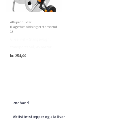
Alle produkter
(Lagerbeholdning er større end
1)
Green>it – Slangevogn,
transportabel, 45 meter
kr.
254,00
2ndhand
Aktivitetstæpper og stativer