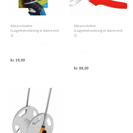
Alle produkter
Alle produkter
(Lagerbeholdning er større end
(Lagerbeholdning er større end
1)
1)
Green>it – Græssaks 180
Green>it PLUS – Plukke-
grader
og trimmesaks PLUS-300
med buet skær
kr.
39,00
kr.
88,00