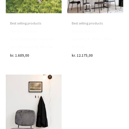
Best selling products
Best selling products
Hortus – Børne
House Doctor –
bord-/bænksæt A-model
Spisebord, Kant L240 x
sort plywood og alu. stel
H74 cm
kr.
1.689,00
kr.
12.175,00