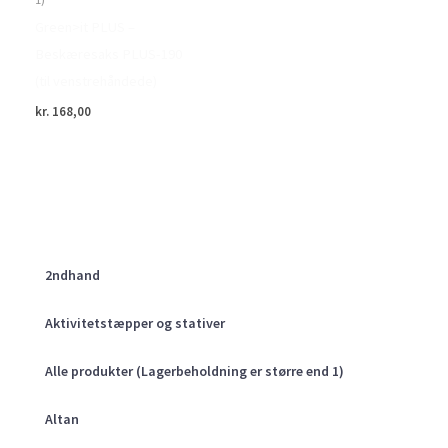
Green>it PLUS –
Beskæresaks PLUS-190
(til venstrehåndede)
kr.
168,00
2ndhand
Aktivitetstæpper og stativer
Alle produkter (Lagerbeholdning er større end 1)
Altan