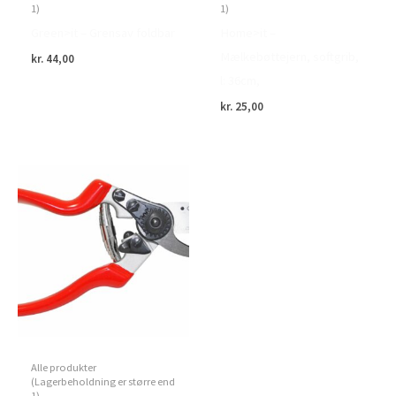
1)
1)
Green>it – Grensav foldbar
Home>it –
Mælkebøttejern, softgrib,
kr.
44,00
l: 36cm,
kr.
25,00
Alle produkter
(Lagerbeholdning er større end
1)