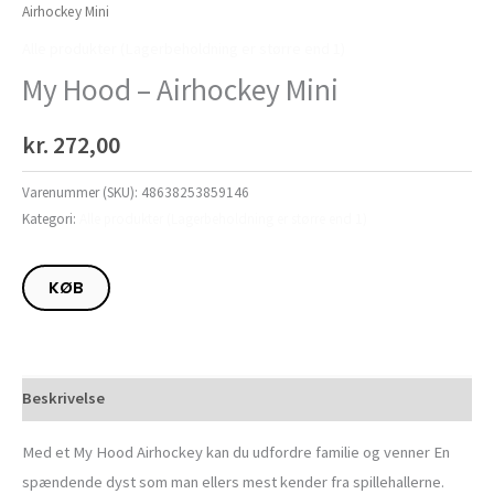
Airhockey Mini
Alle produkter (Lagerbeholdning er større end 1)
My Hood – Airhockey Mini
kr.
272,00
Varenummer (SKU):
48638253859146
Kategori:
Alle produkter (Lagerbeholdning er større end 1)
KØB
Beskrivelse
Med et My Hood Airhockey kan du udfordre familie og venner En
spændende dyst som man ellers mest kender fra spillehallerne.