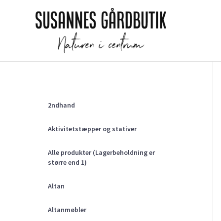
Gå
til
indholdet
2ndhand
Aktivitetstæpper og stativer
Alle produkter (Lagerbeholdning er
større end 1)
Altan
Altanmøbler