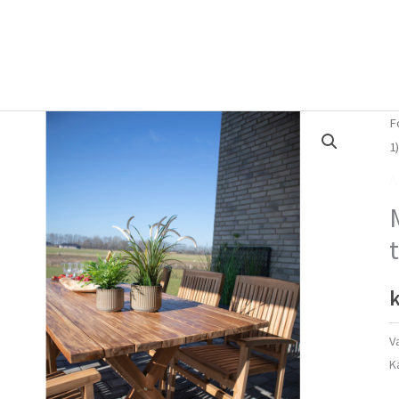
Forside
Om mig
Vlog
F
1
A
k
V
K