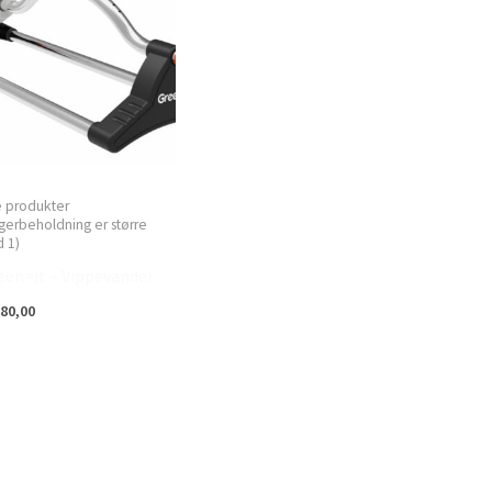
e produkter
gerbeholdning er større
 1)
een>it – Vippevander
80,00