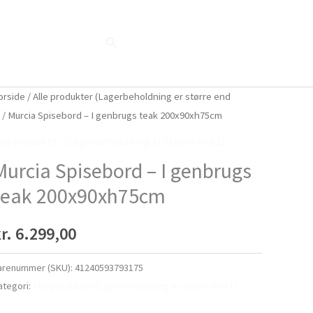
Søg
Blog
Shop
Når naturen taler...
orside
/
Alle produkter (Lagerbeholdning er større end
)
/ Murcia Spisebord – I genbrugs teak 200x90xh75cm
lle produkter (Lagerbeholdning er større end 1)
Murcia Spisebord – I genbrugs
teak 200x90xh75cm
r.
6.299,00
arenummer (SKU):
41240593793175
ategori:
Alle produkter (Lagerbeholdning er større end 1)