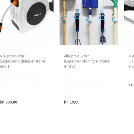
Alle produkter
Alle produkter
All
(Lagerbeholdning er større
(Lagerbeholdning er større
(La
end 1)
end 1)
end
Green>it – Slangeboks
Home>it –
Gr
20m med automatisk
Redskabsophæng 5 stk.
kr.
oprul
orange
kr.
399,00
kr.
19,00