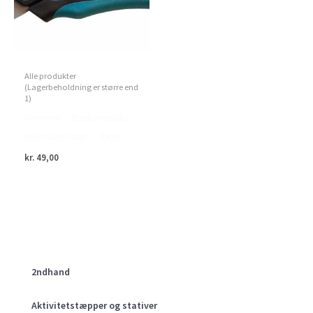
Alle produkter
(Lagerbeholdning er større end
1)
Green>it – Beskæresaks
med buet skær – 20cm
kr.
49,00
2ndhand
Aktivitetstæpper og stativer