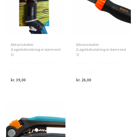
Alle produkter
Alle produkter
(Lagerbeholdning er større end
(Lagerbeholdning er større end
1)
1)
Green>it – Græssaks 180
Home>it – Fliserenser –
grader
Soft greb
kr.
39,00
kr.
26,00