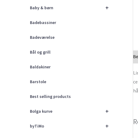
+
Baby & børn
Badebassiner
Badeværelse
Bål og grill
Be
Baldakiner
Li
ce
Barstole
hå
Best selling products
+
Bolga kurve
R
+
byTiMo