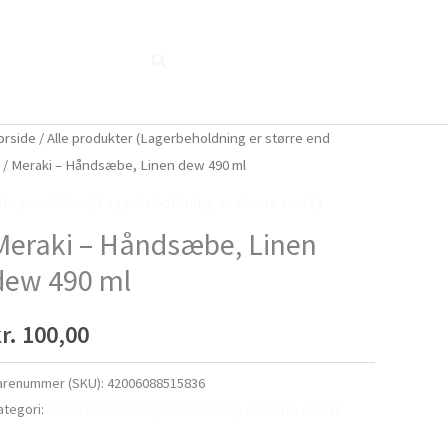
Søg
Blog
Shop
Når naturen taler...
orside
/
Alle produkter (Lagerbeholdning er større end
)
/ Meraki – Håndsæbe, Linen dew 490 ml
lle produkter (Lagerbeholdning er større end 1)
Meraki – Håndsæbe, Linen
dew 490 ml
r.
100,00
arenummer (SKU):
42006088515836
ategori:
Alle produkter (Lagerbeholdning er større end 1)