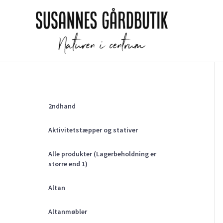
Gå
til
indholdet
2ndhand
Aktivitetstæpper og stativer
Alle produkter (Lagerbeholdning er
større end 1)
Altan
Altanmøbler