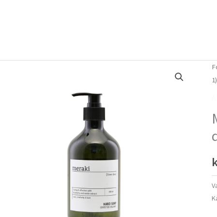
Forside
Om mig
Vlog
F
1
A
k
V
K