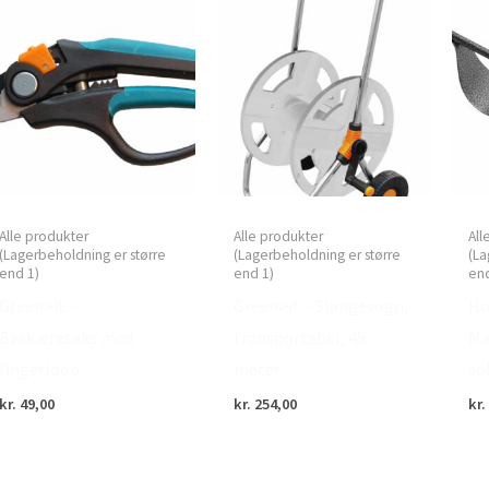
Alle produkter
Alle produkter
All
(Lagerbeholdning er større
(Lagerbeholdning er større
(La
end 1)
end 1)
end
Green>it –
Green>it – Slangevogn,
Ho
Beskæresaks med
transportabel, 45
Mæ
fingerloop
meter
sof
kr.
49,00
kr.
254,00
kr.