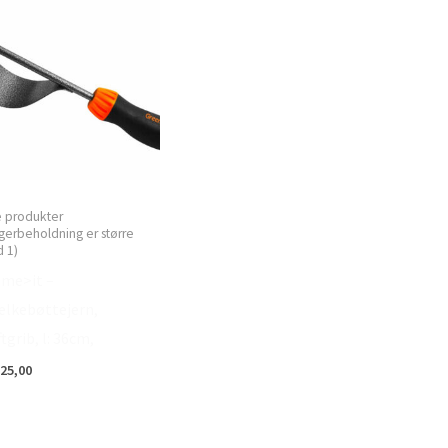
e produkter
gerbeholdning er større
 1)
me>it –
lkebøttejern,
tgrib, l: 36cm,
25,00