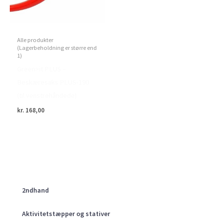
Alle produkter
(Lagerbeholdning er større end
1)
Green>it PLUS –
Beskæresaks PLUS-190
(til venstrehåndede)
kr.
168,00
2ndhand
Aktivitetstæpper og stativer