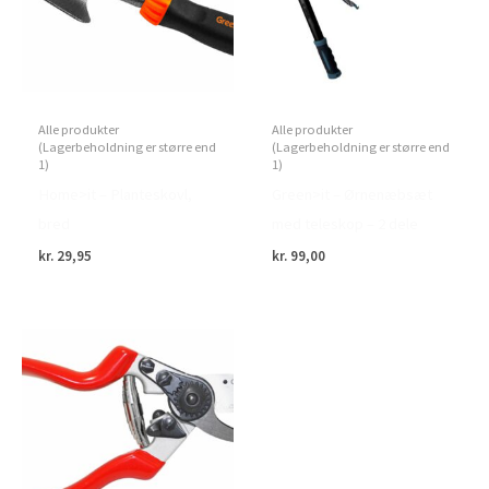
Alle produkter
Alle produkter
(Lagerbeholdning er større end
(Lagerbeholdning er større end
1)
1)
Home>it – Planteskovl,
Green>it – Ørnenæbsæt
bred
med teleskop – 2 dele
kr.
29,95
kr.
99,00