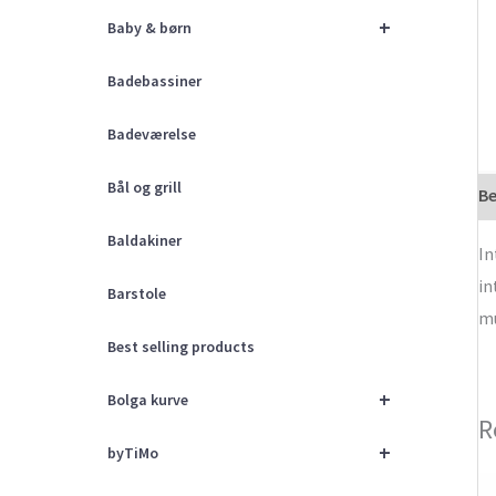
+
Baby & børn
Badebassiner
Badeværelse
Bål og grill
Be
Baldakiner
In
in
Barstole
mu
Best selling products
+
Bolga kurve
R
+
byTiMo