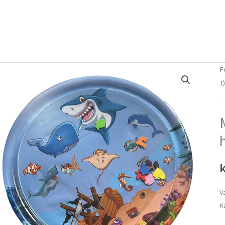
Forside
Om mig
Vlog
F
1
A
k
V
K