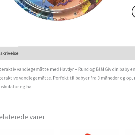
skrivelse
teraktiv vandlegemåtte med Havdyr – Rund og Blå! Giv din baby 
teraktive vandlegemåtte. Perfekt til babyer fra 3 måneder og op, m
skulatur og ba
elaterede varer