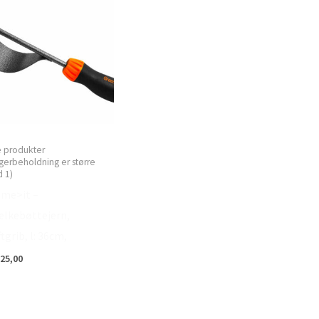
e produkter
gerbeholdning er større
 1)
me>it –
lkebøttejern,
tgrib, l: 36cm,
25,00