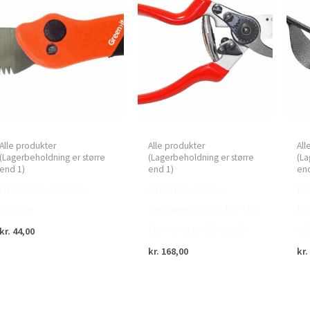
Alle produkter
Alle produkter
All
(Lagerbeholdning er større
(Lagerbeholdning er større
(La
end 1)
end 1)
end
Green>it – Grensav
Green>it PLUS –
Ho
foldbar
Beskæresaks PLUS-190
Mæ
(til venstrehåndede)
sof
kr.
44,00
kr.
168,00
kr.