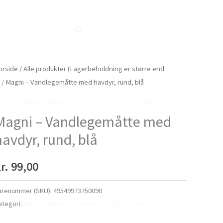
Søg
Blog
Shop
Når naturen taler...
orside
/
Alle produkter (Lagerbeholdning er større end
)
/ Magni – Vandlegemåtte med havdyr, rund, blå
lle produkter (Lagerbeholdning er større end 1)
Magni – Vandlegemåtte med
havdyr, rund, blå
r.
99,00
arenummer (SKU):
49549973750090
ategori:
Alle produkter (Lagerbeholdning er større end 1)