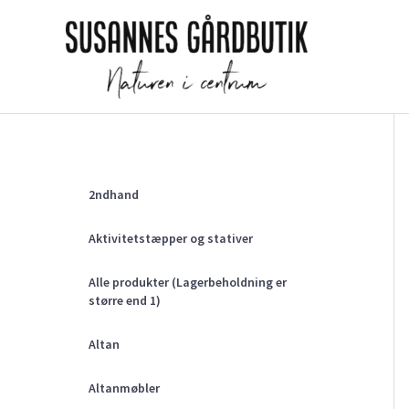
Gå
til
indholdet
2ndhand
Aktivitetstæpper og stativer
Alle produkter (Lagerbeholdning er
større end 1)
Altan
Altanmøbler