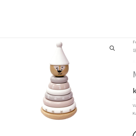
Forside
Om mig
Vlog
F
1
A
k
V
K