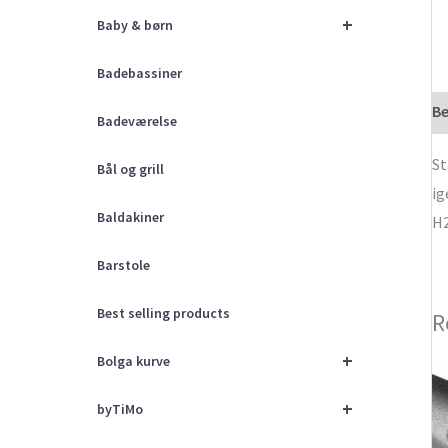
+
Baby & børn
Badebassiner
Be
Badeværelse
St
Bål og grill
ig
Baldakiner
H2
Barstole
Best selling products
R
+
Bolga kurve
+
byTiMo