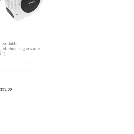
e produkter
gerbeholdning er større
 1)
een>it – Slangeboks
m med automatisk
rul
399,00