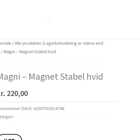
Søg
Blog
Shop
Når naturen taler...
orside
/
Alle produkter (Lagerbeholdning er større end
)
/ Magni – Magnet Stabel hvid
lle produkter (Lagerbeholdning er større end 1)
Magni – Magnet Stabel hvid
r.
220,00
arenummer (SKU):
42307550314748
ategori:
Alle produkter (Lagerbeholdning er større end 1)