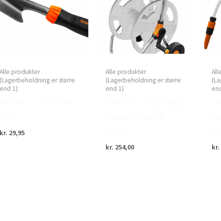
Alle produkter
Alle produkter
All
(Lagerbeholdning er større
(Lagerbeholdning er større
(La
end 1)
end 1)
end
Home>it – Planteskovl,
Green>it – Slangevogn,
Gr
bred
transportabel, 45
20
meter
op
kr.
29,95
kr.
254,00
kr.