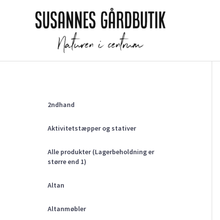
Gå
til
indholdet
2ndhand
Aktivitetstæpper og stativer
Alle produkter (Lagerbeholdning er
større end 1)
Altan
Altanmøbler