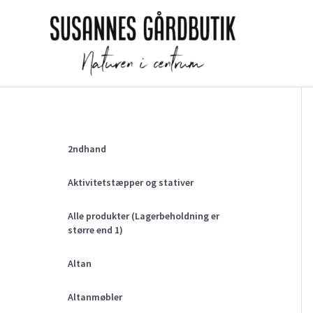
Gå
til
indholdet
2ndhand
Aktivitetstæpper og stativer
Alle produkter (Lagerbeholdning er
større end 1)
Altan
Altanmøbler