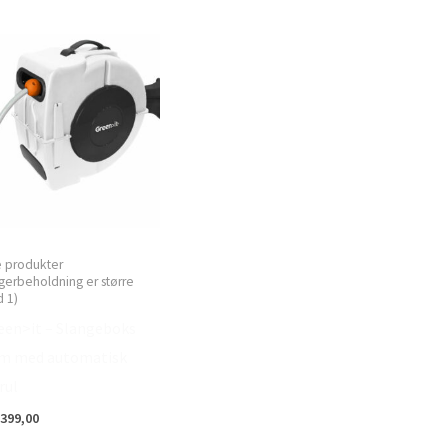
e produkter
gerbeholdning er større
 1)
een>it – Slangeboks
m med automatisk
rul
399,00