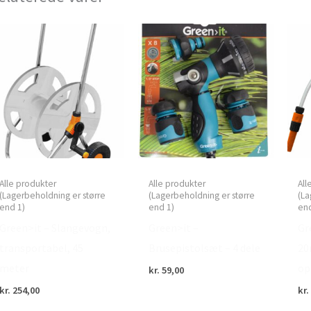
Alle produkter
Alle produkter
All
(Lagerbeholdning er større
(Lagerbeholdning er større
(La
end 1)
end 1)
end
Green>it – Slangevogn,
Green>it –
Gr
transportabel, 45
Brusepistolsæt – 4 dele
20
meter
op
kr.
59,00
kr.
254,00
kr.