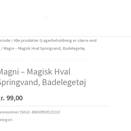
Søg
Blog
Shop
Når naturen taler...
orside
/
Alle produkter (Lagerbeholdning er større end
)
/ Magni – Magisk Hval Springvand, Badelegetøj
lle produkter (Lagerbeholdning er større end 1)
Magni – Magisk Hval
Springvand, Badelegetøj
r.
99,00
arenummer (SKU):
49630950523210
ategori:
Alle produkter (Lagerbeholdning er større end 1)