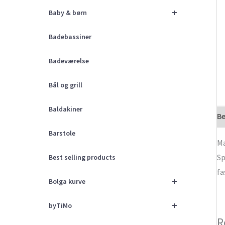
+
Baby & børn
Badebassiner
Badeværelse
Bål og grill
Baldakiner
Be
Barstole
Ma
Sp
Best selling products
fa
+
Bolga kurve
+
byTiMo
R