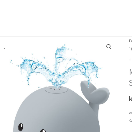
Forside
Om mig
Vlog
F
1
A
k
V
K