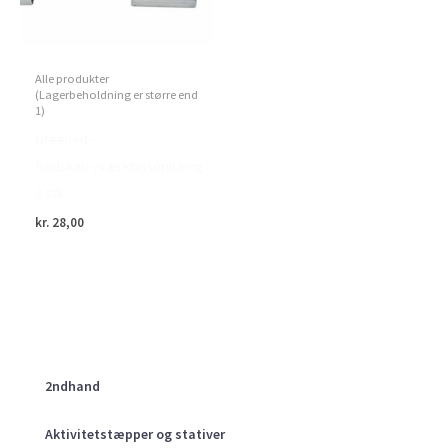
Alle produkter
(Lagerbeholdning er større end
1)
Green>it –
Redskab-/værktøjsophæng
3 stk.
kr.
28,00
2ndhand
Aktivitetstæpper og stativer