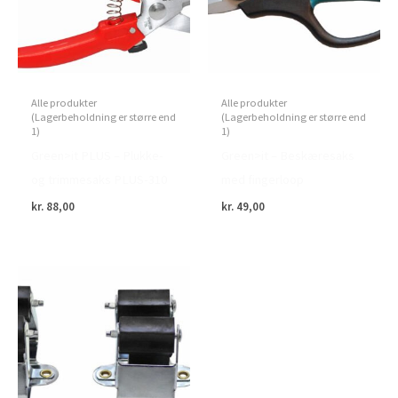
Alle produkter
Alle produkter
(Lagerbeholdning er større end
(Lagerbeholdning er større end
1)
1)
Green>it PLUS – Plukke-
Green>it – Beskæresaks
og trimmesaks PLUS-310
med fingerloop
kr.
88,00
kr.
49,00