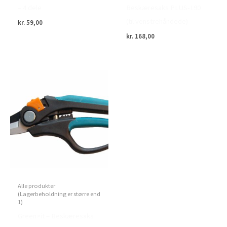
– 4 dele
Beskæresaks PLUS-190
(til venstrehåndede)
kr.
59,00
kr.
168,00
Alle produkter
(Lagerbeholdning er større end
1)
Green>it – Beskæresaks