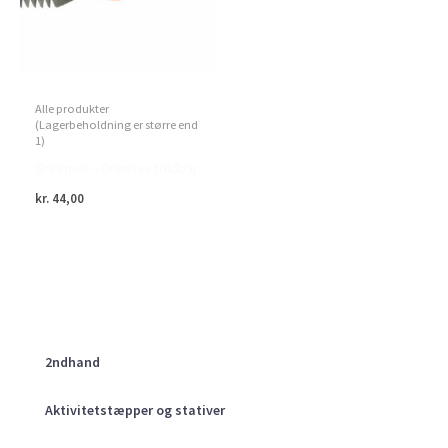
Alle produkter
(Lagerbeholdning er større end
1)
Green>it – Grensav foldbar
kr.
44,00
2ndhand
Aktivitetstæpper og stativer