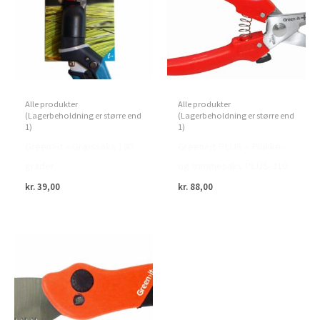
Alle produkter
Alle produkter
(Lagerbeholdning er større end
(Lagerbeholdning er større end
1)
1)
Green>it – Græssaks 180
Green>it PLUS – Plukke-
grader
og trimmesaks PLUS-310
kr.
39,00
kr.
88,00