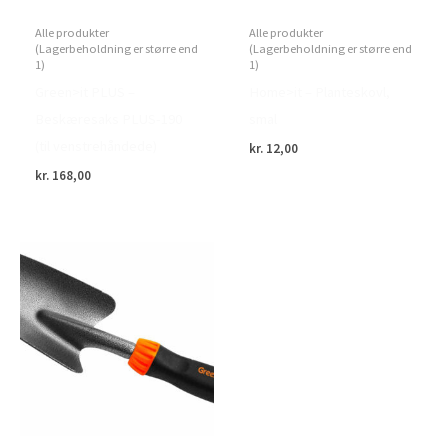
Alle produkter
Alle produkter
(Lagerbeholdning er større end
(Lagerbeholdning er større end
1)
1)
Green>it PLUS –
Home>it – Planteskovl,
Beskæresaks PLUS-190
smal
(til venstrehåndede)
kr.
12,00
kr.
168,00