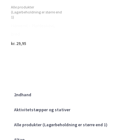
Alle produkter
(Lagerbeholdning er større end
1)
Home>it – Planteskovl,
bred
kr.
29,95
2ndhand
Aktivitetstæpper og stativer
Alle produkter (Lagerbeholdning er større end 1)
Altan