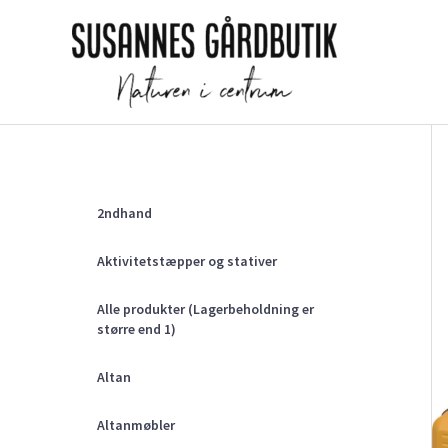
Gå
til
indholdet
2ndhand
Aktivitetstæpper og stativer
Alle produkter (Lagerbeholdning er
større end 1)
Altan
Altanmøbler