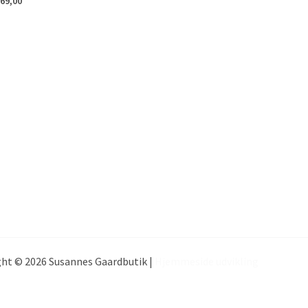
69,00
ht © 2026 Susannes Gaardbutik |
Hjemmeside udvikling