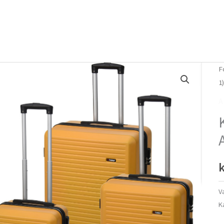
Forside
Om mig
Vlog
F
1
A
k
V
K