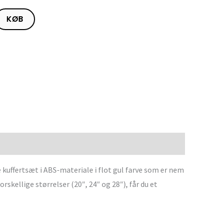
KØB
e kuffertsæt i ABS-materiale i flot gul farve som er nem
rskellige størrelser (20″, 24″ og 28″), får du et