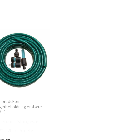
e produkter
gerbeholdning er større
 1)
een>it – Slangesæt
2″ – 20 m. 5-dele