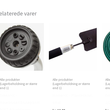
elaterede varer
Alle produkter
Alle produkter
All
(Lagerbeholdning er større
(Lagerbeholdning er større
(La
end 1)
end 1)
end
Green>it –
Home>it – Planteskovl,
Gr
Havebruser/Brusepistol
smal
1/
SOFT 8 funktioner