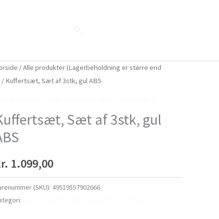
Søg
Blog
Shop
Når naturen taler...
orside
/
Alle produkter (Lagerbeholdning er større end
)
/ Kuffertsæt, Sæt af 3stk, gul ABS
lle produkter (Lagerbeholdning er større end 1)
Kuffertsæt, Sæt af 3stk, gul
ABS
r.
1.099,00
arenummer (SKU):
49519557902666
ategori:
Alle produkter (Lagerbeholdning er større end 1)