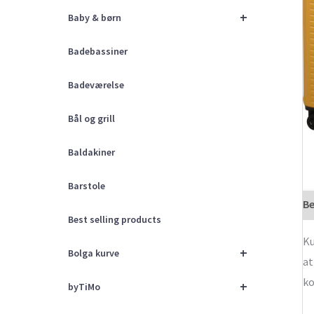
+
Baby & børn
Badebassiner
Badeværelse
Bål og grill
Baldakiner
Barstole
Be
Best selling products
Ku
+
Bolga kurve
at
k
+
byTiMo