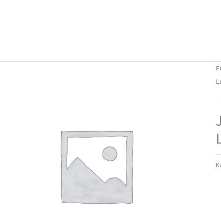
Forside
Om mig
Vlog
F
L
O
K