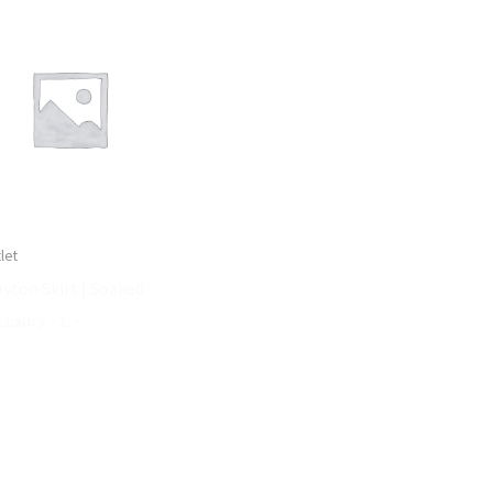
let
ayton Skirt | Soaked
Luxury – L –