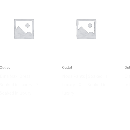
Outlet
Outlet
Out
Dina Maxi Dress |
Noda Pants | Soaked in
Cl
Soaked in Luxury – S –
Luxury – XL – Soaked in
in 
Soaked in luxury
luxury