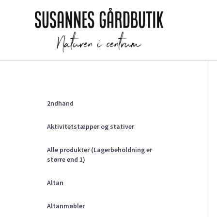
Gå
til
indholdet
2ndhand
Aktivitetstæpper og stativer
Alle produkter (Lagerbeholdning er
større end 1)
Altan
Altanmøbler