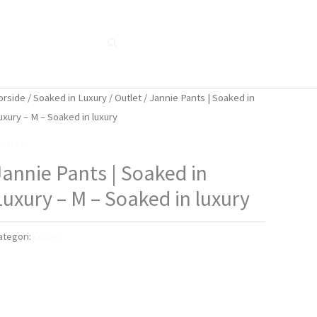
Søg
Blog
Shop
Når naturen taler...
orside
/
Soaked in Luxury
/
Outlet
/ Jannie Pants | Soaked in
uxury – M – Soaked in luxury
utlet
Jannie Pants | Soaked in
Luxury – M – Soaked in luxury
ategori:
Outlet