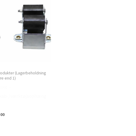
produkter (Lagerbeholdning
rre end 1)
n>it –
kab-/værktøjsophæng
.
,00