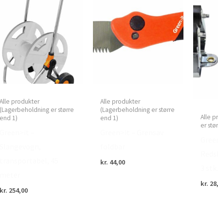
Alle produkter
Alle produkter
(Lagerbeholdning er større
(Lagerbeholdning er større
Alle 
end 1)
end 1)
er stø
Green>it –
Green>it – Grensav
Gree
Slangevogn,
foldbar
Reds
transportabel, 45
kr.
44,00
3 stk
meter
kr.
28
kr.
254,00