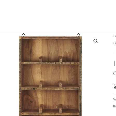
Forside
Om mig
Vlog
F
L
A
k
V
K