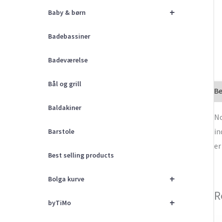
+
Baby & børn
Badebassiner
Badeværelse
Bål og grill
Be
Baldakiner
No
in
Barstole
er
Best selling products
+
Bolga kurve
R
+
byTiMo