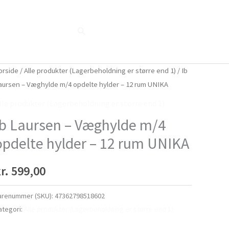
Søg
Blog
Shop
Når naturen taler...
orside
/
Alle produkter (Lagerbeholdning er større end 1)
/ Ib
aursen – Væghylde m/4 opdelte hylder – 12 rum UNIKA
lle produkter (Lagerbeholdning er større end 1)
Ib Laursen – Væghylde m/4
opdelte hylder – 12 rum UNIKA
r.
599,00
arenummer (SKU):
47362798518602
ategori:
Alle produkter (Lagerbeholdning er større end 1)