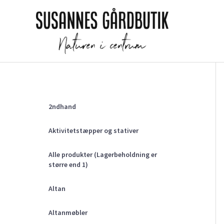
Gå
til
indholdet
2ndhand
Aktivitetstæpper og stativer
Alle produkter (Lagerbeholdning er
større end 1)
Altan
Altanmøbler