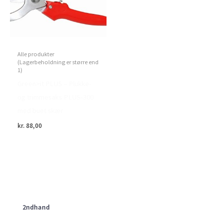
Alle produkter
(Lagerbeholdning er større end
1)
Green>it PLUS – Plukke-
og trimmesaks PLUS-300
med buet skær
kr.
88,00
2ndhand