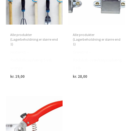
Alle produkter
Alle produkter
(Lagerbeholdning er større end
(Lagerbeholdning er større end
1)
1)
Home>it –
Green>it –
Redskabsophæng 5 stk.
Redskab-/værktøjsophæng
orange
3 stk.
kr.
19,00
kr.
28,00