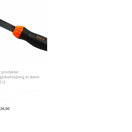
e produkter
gerbeholdning er større
 1)
me>it – Fliserenser –
ft greb
26,00