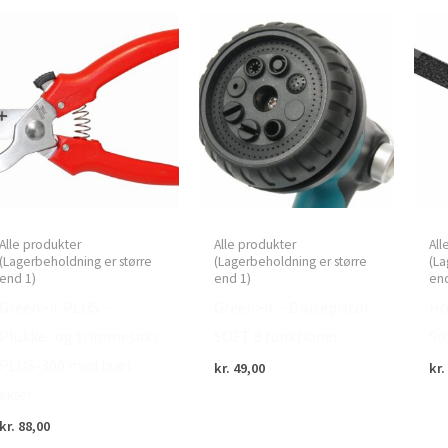
Alle produkter
Alle produkter
All
(Lagerbeholdning er større
(Lagerbeholdning er større
(La
end 1)
end 1)
end
Green>it PLUS –
Green>it – Brusepistol
Ho
Plukke- og trimmesaks
SOFT 8 funktioner
So
PLUS-300 med buet
kr.
49,00
kr.
skær
kr.
88,00