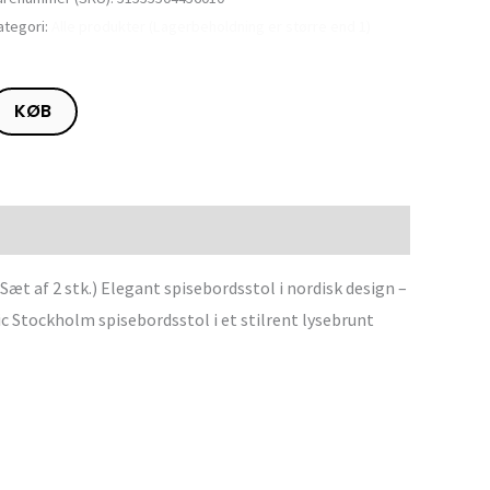
ategori:
Alle produkter (Lagerbeholdning er større end 1)
KØB
 af 2 stk.) Elegant spisebordsstol i nordisk design –
c Stockholm spisebordsstol i et stilrent lysebrunt