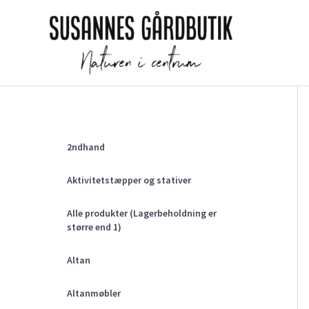
Gå
til
indholdet
2ndhand
Aktivitetstæpper og stativer
Alle produkter (Lagerbeholdning er
større end 1)
Altan
Altanmøbler