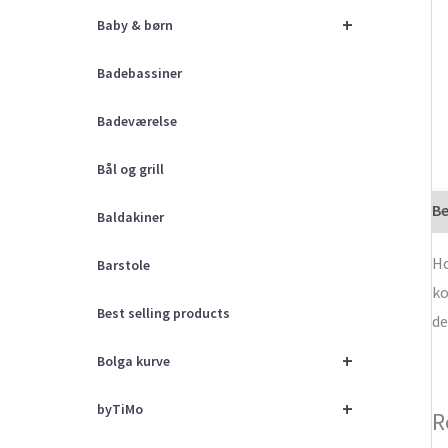
+
Baby & børn
Badebassiner
Badeværelse
Bål og grill
Be
Baldakiner
Ho
Barstole
ko
Best selling products
de
+
Bolga kurve
+
byTiMo
R