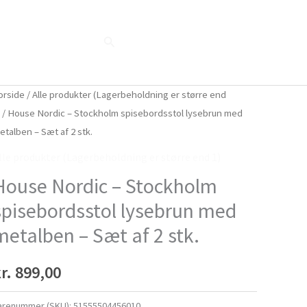
Søg
Blog
Shop
Når naturen taler...
orside
/
Alle produkter (Lagerbeholdning er større end
)
/ House Nordic – Stockholm spisebordsstol lysebrun med
etalben – Sæt af 2 stk.
lle produkter (Lagerbeholdning er større end 1)
House Nordic – Stockholm
spisebordsstol lysebrun med
metalben – Sæt af 2 stk.
r.
899,00
arenummer (SKU):
51555504456010