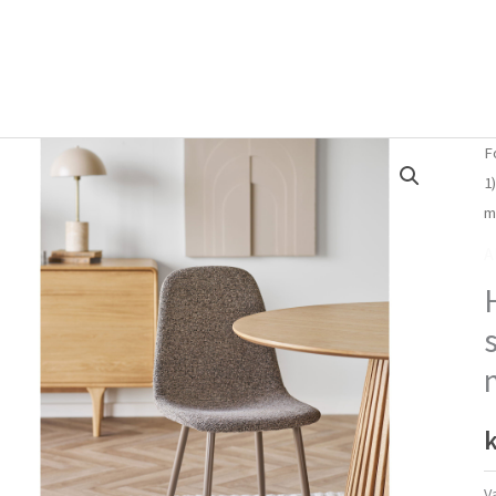
Forside
Om mig
Vlog
F
1
m
A
k
V