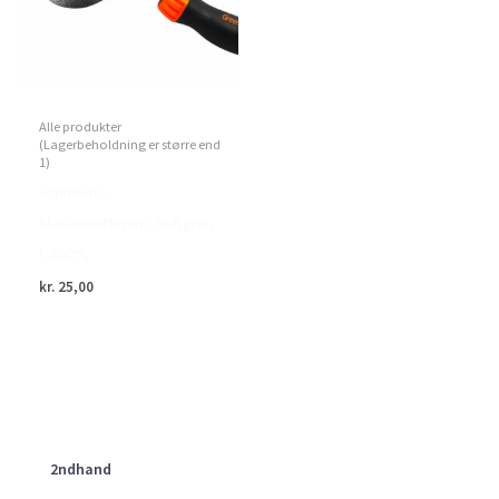
Alle produkter
(Lagerbeholdning er større end
1)
Home>it –
Mælkebøttejern, softgrib,
l: 36cm,
kr.
25,00
2ndhand