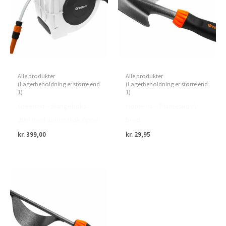
Alle produkter
Alle produkter
(Lagerbeholdning er større end
(Lagerbeholdning er større end
1)
1)
Green>it – Slangeboks
Home>it – Planteskovl,
20m med automatisk oprul
bred
kr.
399,00
kr.
29,95