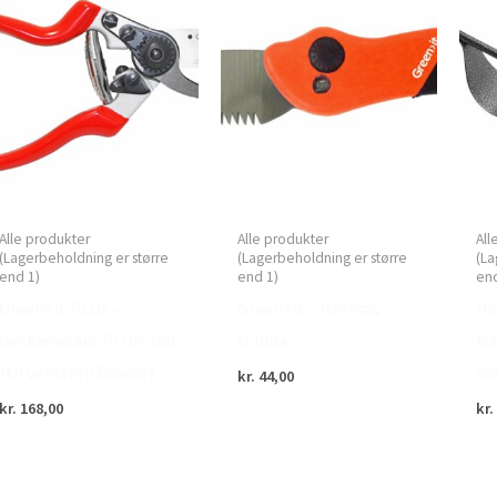
Alle produkter
Alle produkter
All
(Lagerbeholdning er større
(Lagerbeholdning er større
(La
end 1)
end 1)
end
Green>it PLUS –
Green>it – Grensav
Ho
Beskæresaks PLUS-190
foldbar
Mæ
(til venstrehåndede)
sof
kr.
44,00
kr.
168,00
kr.