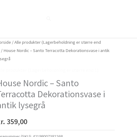
Søg
Blog
Shop
Når naturen taler...
orside
/
Alle produkter (Lagerbeholdning er større end
)
/ House Nordic – Santo Terracotta Dekorationsvase i antik
ysegrå
lle produkter (Lagerbeholdning er større end 1)
House Nordic – Santo
Terracotta Dekorationsvase i
antik lysegrå
r.
359,00
arenummer (SKU):
42198007382268