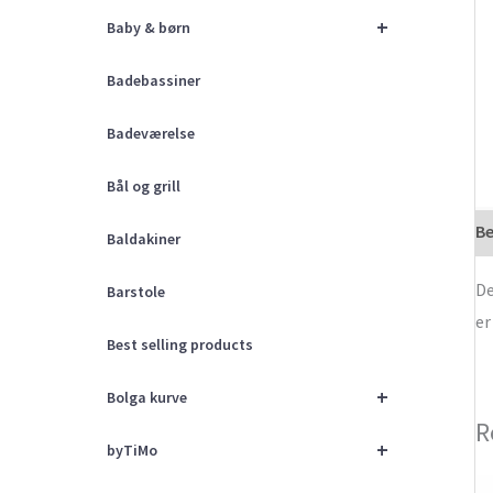
+
Baby & børn
Badebassiner
Badeværelse
Bål og grill
Be
Baldakiner
De
Barstole
er
Best selling products
+
Bolga kurve
R
+
byTiMo