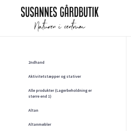
Gå
til
indholdet
2ndhand
Aktivitetstæpper og stativer
Alle produkter (Lagerbeholdning er
større end 1)
Altan
Altanmøbler