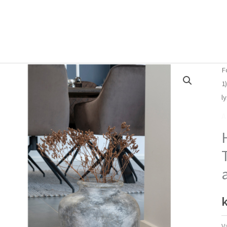
Forside
Om mig
Vlog
F
1
l
A
k
V