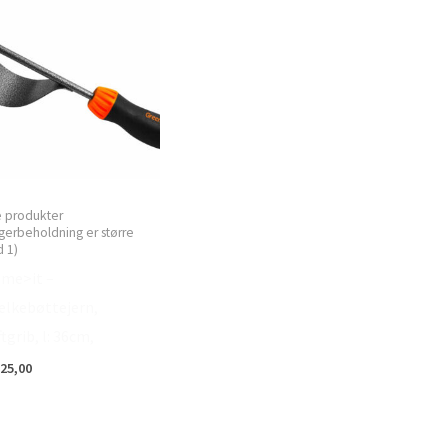
e produkter
gerbeholdning er større
 1)
me>it –
lkebøttejern,
tgrib, l: 36cm,
25,00