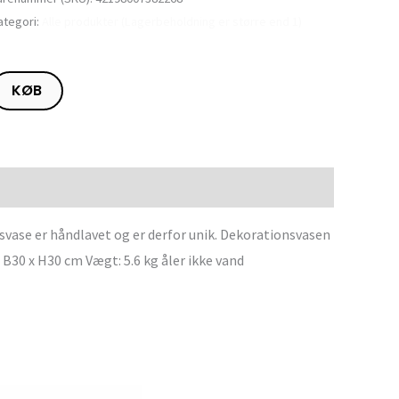
ategori:
Alle produkter (Lagerbeholdning er større end 1)
KØB
svase er håndlavet og er derfor unik. Dekorationsvasen
 B30 x H30 cm Vægt: 5.6 kg åler ikke vand