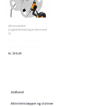
Alle produkter
(Lagerbeholdning er større end
1)
Green>it – Slangevogn,
transportabel, 45 meter
kr.
254,00
2ndhand
Aktivitetstæpper og stativer