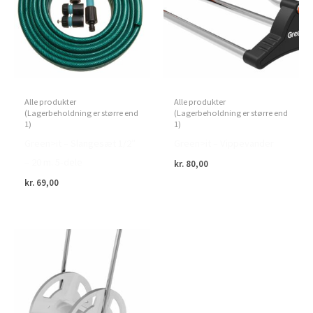
Alle produkter
Alle produkter
(Lagerbeholdning er større end
(Lagerbeholdning er større end
1)
1)
Green>it – Slangesæt 1/2″
Green>it – Vippevander
– 20 m. 5-dele
kr.
80,00
kr.
69,00