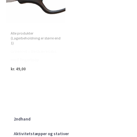
Alle produkter
(Lagerbeholdning er større end
1)
Green>it – Beskæresaks
med fingerloop
kr.
49,00
2ndhand
Aktivitetstæpper og stativer