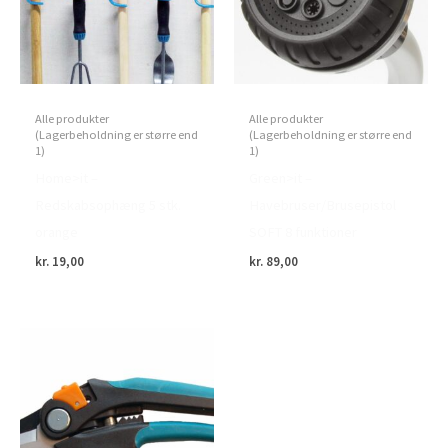
Alle produkter
Alle produkter
(Lagerbeholdning er større end
(Lagerbeholdning er større end
1)
1)
Home>it –
Green>it –
Redskabsophæng 5 stk.
Havebruser/Brusepistol
orange
SOFT 8 funktioner
kr.
19,00
kr.
89,00