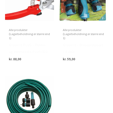
Alle produkter
Alle produkter
(Lagerbeholdning er større end
(Lagerbeholdning er større end
1)
1)
Green>it PLUS – Plukke-
Green>it – Brusepistolsæt
og trimmesaks PLUS-310
– 4 dele
kr.
88,00
kr.
59,00