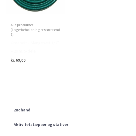
Alle produkter
(Lagerbeholdning er større end
1)
Green>it – Slangesæt 1/2″
– 20 m. 5-dele
kr.
69,00
2ndhand
Aktivitetstæpper og stativer