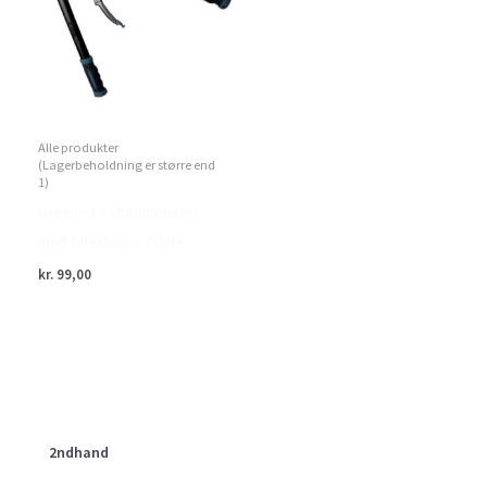
Alle produkter
(Lagerbeholdning er større end
1)
Green>it – Ørnenæbsæt
med teleskop – 2 dele
kr.
99,00
2ndhand