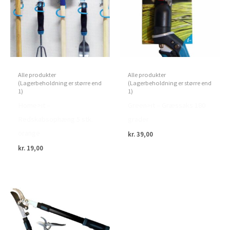
Alle produkter
Alle produkter
(Lagerbeholdning er større end
(Lagerbeholdning er større end
1)
1)
Home>it –
Green>it – Græssaks 180
Redskabsophæng 5 stk.
grader
orange
kr.
39,00
kr.
19,00